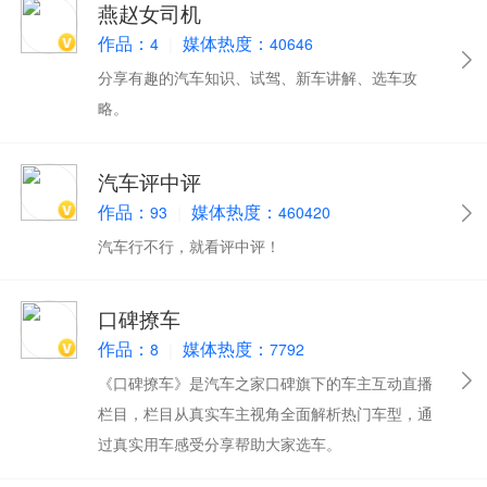
燕赵女司机
作品：
媒体热度：
4
｜
40646
分享有趣的汽车知识、试驾、新车讲解、选车攻
略。
汽车评中评
作品：
媒体热度：
93
｜
460420
汽车行不行，就看评中评！
口碑撩车
作品：
媒体热度：
8
｜
7792
《口碑撩车》是汽车之家口碑旗下的车主互动直播
栏目，栏目从真实车主视角全面解析热门车型，通
过真实用车感受分享帮助大家选车。