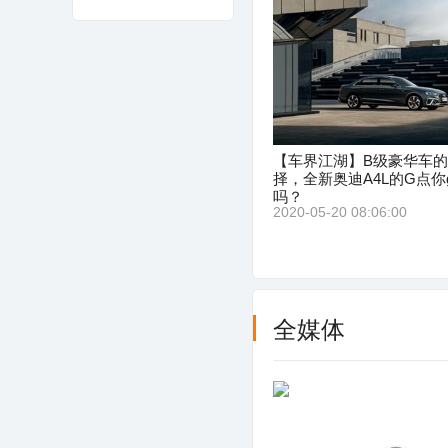
【车界江湖】B级豪华车
择，全新奥迪A4L的G点你g
吗？
2020-05-20 08:06:00
全媒体