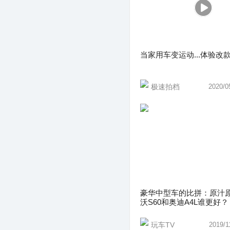
当家用车变运动...体验改款
极速拍档
2020/0
豪华中型车的比拼：原汁
沃S60和奥迪A4L谁更好？
玩车TV
2019/1