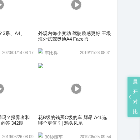
3系、A4、
外观内饰小变动 驾驶质感更好 王垠
海外试驾奥迪A4 Facelift
2020/01/14 08:17
车比得
2019/11/28 08:31
展
开
对
比
买吗？探界者和
花B级的钱买C级的车 辉昂 A4L选
必答 342期
哪个更值？| 鸡头凤尾
2019/06/26 08:09
30秒懂车
2019/05/25 09:54