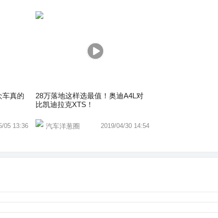
众车真的
28万落地这样选最值！奥迪A4L对
比凯迪拉克XTS！
5/05 13:36
汽车洋葱圈
2019/04/30 14:54