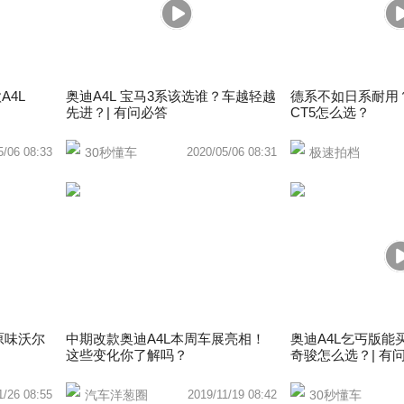
A4L
奥迪A4L 宝马3系该选谁？车越轻越
德系不如日系耐用？
先进？| 有问必答
CT5怎么选？
5/06 08:33
30秒懂车
2020/05/06 08:31
极速拍档
原味沃尔
中期改款奥迪A4L本周车展亮相！
奥迪A4L乞丐版能
这些变化你了解吗？
奇骏怎么选？| 有问
1/26 08:55
汽车洋葱圈
2019/11/19 08:42
30秒懂车