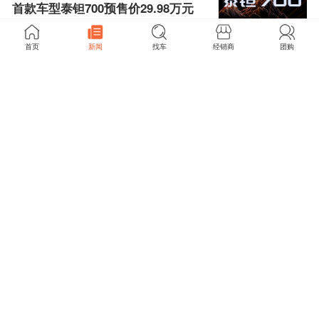
首款车型泰钽700预售价29.98万元
起
阅读 3552 评论 0
2026/07/21 23:36
首页
新闻
找车
经销商
团购
大衣哥助阵！ 7月21日济南，星海
V9区域上市暨星海V6区域亮相
阅读 3441 评论 0
2026/07/20 16:44
重塑中大型豪华轿车价值标杆！比
亚迪海豹08济南上市发布
阅读 3202 评论 0
2026/07/20 16:29
不止于旅行，更是一场“弯道狂
欢”：领克07GT济南媒体试驾会圆
满收官
阅读 4100 评论 0
2026/07/19 23:02