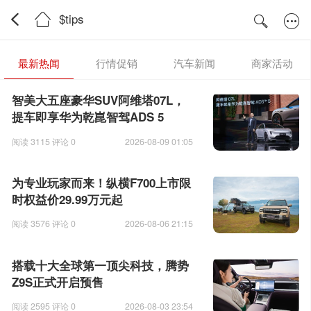
$tips
最新热闻
行情促销
汽车新闻
商家活动
智美大五座豪华SUV阿维塔07L，
提车即享华为乾崑智驾ADS 5
阅读 3115 评论 0
2026-08-09 01:05
为专业玩家而来！纵横F700上市限
时权益价29.99万元起
阅读 3576 评论 0
2026-08-06 21:15
搭载十大全球第一顶尖科技，腾势
Z9S正式开启预售
阅读 2595 评论 0
2026-08-03 23:54