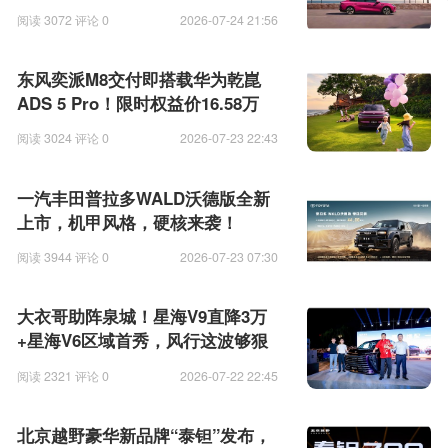
阅读 3072 评论 0
2026-07-24 21:56
东风奕派M8交付即搭载华为乾崑
ADS 5 Pro！限时权益价16.58万
起！
阅读 3024 评论 0
2026-07-23 22:43
一汽丰田普拉多WALD沃德版全新
上市，机甲风格，硬核来袭！
阅读 3944 评论 0
2026-07-23 07:30
大衣哥助阵泉城！星海V9直降3万
+星海V6区域首秀，风行这波够狠
阅读 2321 评论 0
2026-07-22 22:45
北京越野豪华新品牌“泰钽”发布，