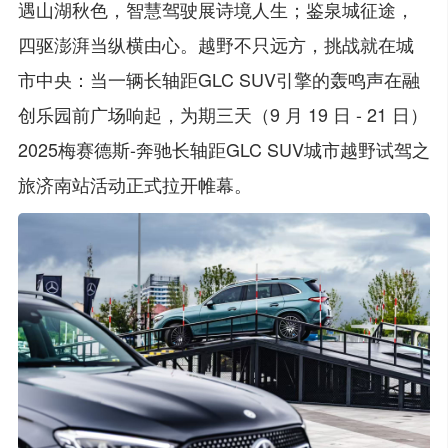
遇山湖秋色，智慧驾驶展诗境人生；鉴泉城征途，
四驱澎湃当纵横由心。越野不只远方，挑战就在城
市中央：当一辆长轴距GLC SUV引擎的轰鸣声在融
创乐园前广场响起，为期三天（9 月 19 日 - 21 日）
2025梅赛德斯-奔驰长轴距GLC SUV城市越野试驾之
旅济南站活动正式拉开帷幕。