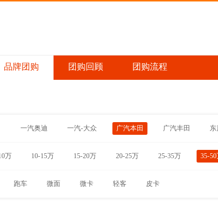
品牌团购
团购回顾
团购流程
田
一汽奥迪
一汽-大众
广汽本田
广汽丰田
东
10万
10-15万
15-20万
20-25万
25-35万
35-5
跑车
微面
微卡
轻客
皮卡