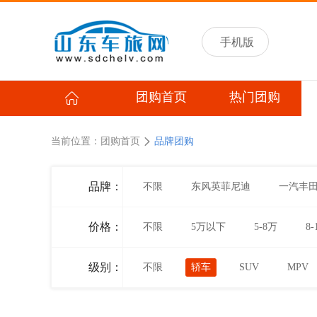
手机版
团购首页
热门团购
当前位置：
团购首页
品牌团购
品牌：
不限
东风英菲尼迪
一汽丰
价格：
不限
5万以下
5-8万
8-
级别：
不限
轿车
SUV
MPV