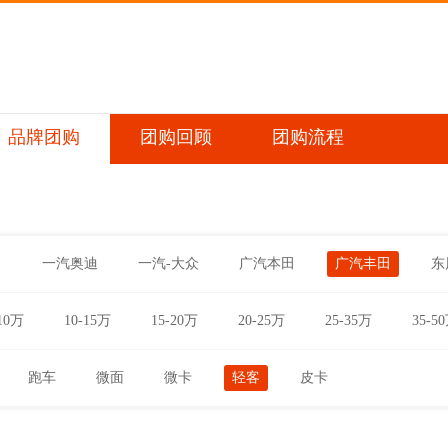
品牌团购
团购回顾
团购流程
田
一汽奥迪
一汽-大众
广汽本田
广汽丰田
东
10万
10-15万
15-20万
20-25万
25-35万
35-5
跑车
微面
微卡
轻客
皮卡