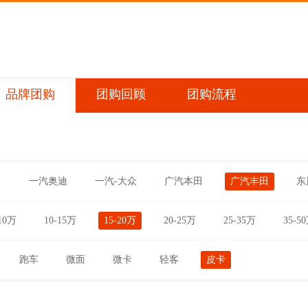
品牌团购
团购回顾
团购流程
田
一汽奥迪
一汽-大众
广汽本田
广汽丰田
东
10万
10-15万
15-20万
20-25万
25-35万
35-5
跑车
微面
微卡
轻客
皮卡