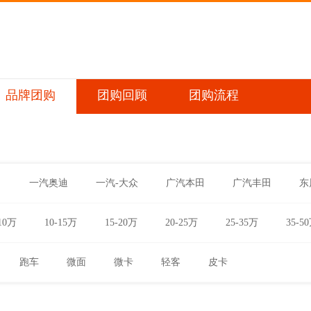
品牌团购
团购回顾
团购流程
田
一汽奥迪
一汽-大众
广汽本田
广汽丰田
东
10万
10-15万
15-20万
20-25万
25-35万
35-5
跑车
微面
微卡
轻客
皮卡