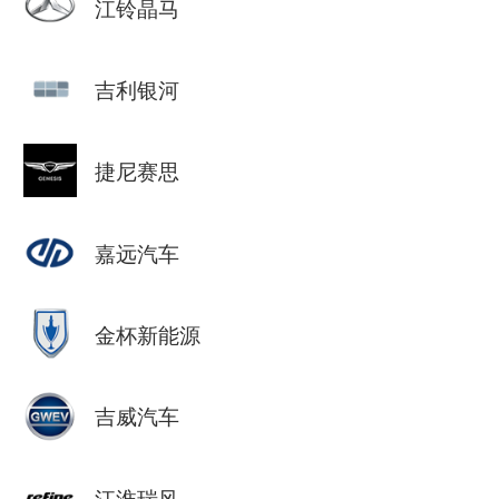
江铃晶马
吉利银河
捷尼赛思
嘉远汽车
金杯新能源
吉威汽车
江淮瑞风