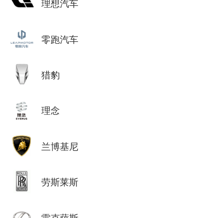
理想汽车
零跑汽车
猎豹
理念
兰博基尼
劳斯莱斯
雷克萨斯