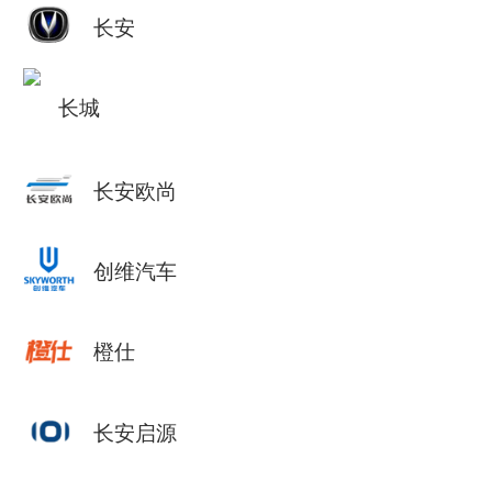
长安
长城
长安欧尚
创维汽车
橙仕
长安启源