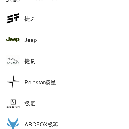
捷途
Jeep
捷豹
Polestar极星
极氪
ARCFOX极狐