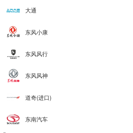
大通
东风小康
东风风行
东风风神
道奇(进口)
东南汽车