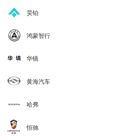
昊铂
鸿蒙智行
华镜
黄海汽车
哈弗
恒驰