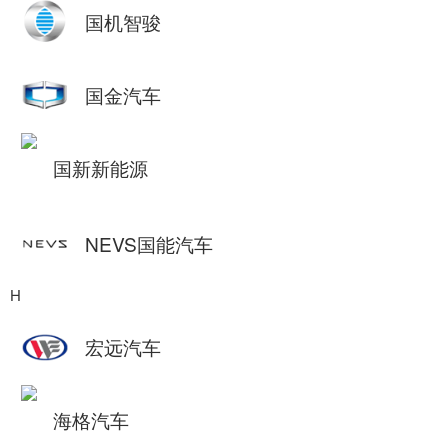
国机智骏
国金汽车
国新新能源
NEVS国能汽车
H
宏远汽车
海格汽车