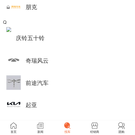
朋克
Q
庆铃五十铃
奇瑞风云
前途汽车
起亚
奇瑞
首页
新闻
找车
经销商
团购