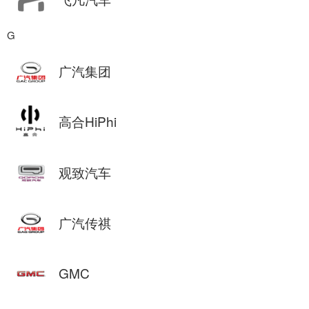
G
广汽集团
高合HiPhi
观致汽车
广汽传祺
GMC