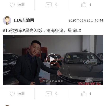
收藏
0
1
山东车旅网
2020年03月23日 10:44
#15秒撩车#星光闪烁，沧海征途。星途LX
收藏
0
1