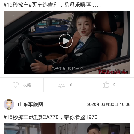
#15秒撩车#买车选吉利，岳母乐嘻嘻……
收藏
0
2
山东车旅网
2020年03月30日 10:36
#15秒撩车#红旗CA770，带你看鉴1970