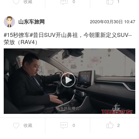
收藏
0
1
山东车旅网
2020年03月30日 10:47
#15秒撩车#昔日SUV开山鼻祖，今朝重新定义SUV--
荣放（RAV4）
收藏
0
2