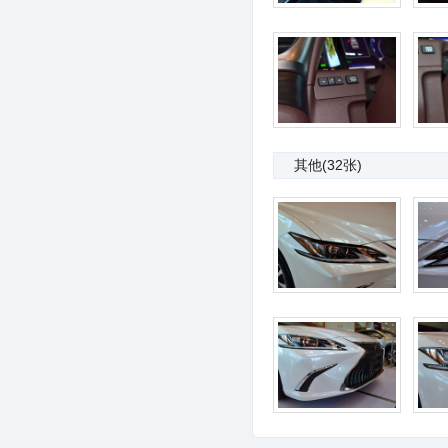
其他
(32张)