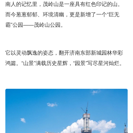
南人的记忆里，茂岭山是一座具有红色印记的山。
而今葱葱郁郁、环境清幽，更是新增了一个“巨无
霸”公园——茂岭山公园。
它以灵动飘逸的姿态，翻开济南东部新城园林华彩
鸿篇。“山景”满载历史星辉，“园景”写尽星河灿烂。