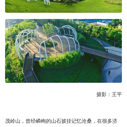
摄影：王平
茂岭山，曾经嶙峋的山石披挂记忆沧桑，在很多济