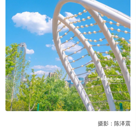
摄影：陈泽震