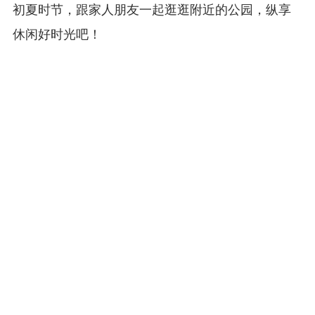
初夏时节，跟家人朋友一起逛逛附近的公园，纵享
休闲好时光吧！
你还知道哪些值得一去的“福利级”公园呢？快到评论
区跟大家分享吧！
撰文：瑞瑞
排版：小童
审核：宋梦洁、王洪岩、杨毅
赞
0