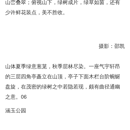
山峦叠翠；俯视山下，绿树成片，绿草如茵，还有
少许鲜花装点，美不胜收。
摄影：邵凯
山体夏季绿意葱茏，秋季层林尽染。一座气宇轩昂
的三层四角亭矗立在山顶，亭子下面木栏台阶蜿蜒
盘旋，在茂密的绿树之中若隐若现，颇有曲径通幽
之意。06
涵玉公园