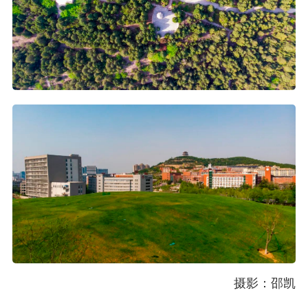
摄影：邵凯