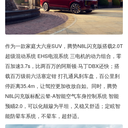
作为一款家庭大六座SUV，腾势N8L闪充版搭载2.0T
超级混动系统 EHS电混系统 三电机的动力组合，零
百加速3.7s，比两百万的阿斯顿·马丁DBX还快；搭
载百万级前六活塞定钳 打孔通风刹车盘，百公里刹
停距离35.4m，让驾控更加收放自如。同时，腾势
N8L闪充版标配云辇-A智能空气车身控制系统 智能
预瞄2.0，可以化颠簸为平坦，又稳又舒适；定眩智
能防晕车系统，不晕车，超舒适。