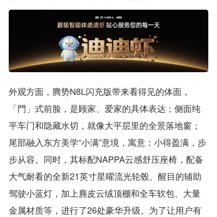
外观方面，腾势N8L闪充版带来看得见的体面，
「門」式前脸，是顾家、爱家的具体表达；侧面纯
平车门和隐藏水切，就像大平层里的全景落地窗；
尾部融入东方美学“小满”意境，寓意：小得盈满，步
步从容。同时，其标配NAPPA云感舒压座椅，配备
大气耐看的全新21英寸星曜流光轮毂、醒目的辅助
驾驶小蓝灯，加上麂皮云绒顶棚和全车软包、大量
金属材质等，进行了26处豪华升级。为了让用户有