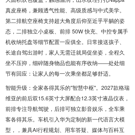
真皮座椅，兼顾透气性能、高级质感与中式美学。
第二排航空座椅支持超大角度后仰至近乎平躺的姿
态，二排独立小桌板、前排 50W 快充、中控专属手
机收纳托盘等细节配置一应俱全。日常接送孩子、
长途自驾出游时，家人无需迁就局促坐姿，全程久
坐不压抑，细碎随身物品也能有序收纳——处处细
节有回应：让家人的每一次乘坐都足够舒适。
智能升级：全家各得其乐的"智慧中枢"。2027款格瑞
维亚的前后双15.6英寸大屏配合12.3英寸液晶仪表，
前排专注导航驾驶，后排可独立影音娱乐，全车乘
客各得其乐。车机引入华为定制的新一代语言大模
型，，兼具AI行程规划、用车答疑、媒体与百科互