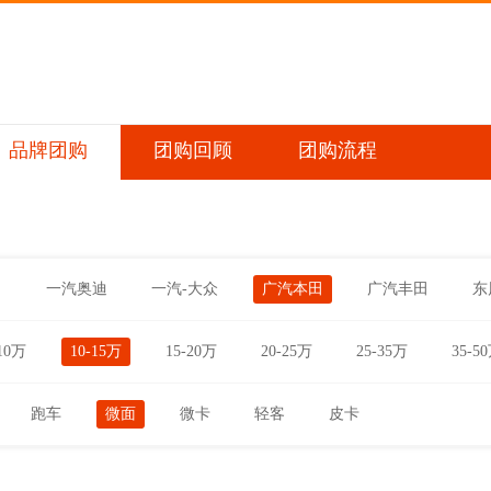
品牌团购
团购回顾
团购流程
田
一汽奥迪
一汽-大众
广汽本田
广汽丰田
东
10万
10-15万
15-20万
20-25万
25-35万
35-5
跑车
微面
微卡
轻客
皮卡